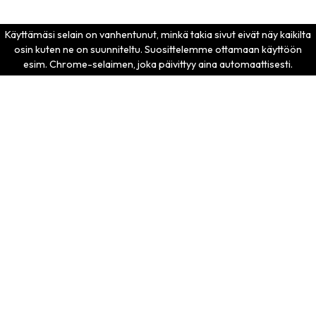
Aimo Kortteen Konepaja Oy
Pohjolantie 2, 84100 YLIVIESKA
+358 (0)44 3700 611
sales
@murska.fi
Copyright 2025-2026 © Aimo Kortteen Konepaja
|